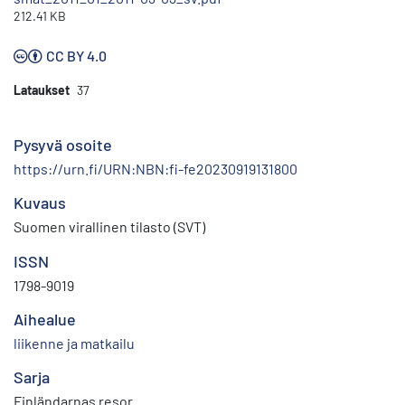
212.41 KB
CC BY 4.0
Lataukset
37
Pysyvä osoite
https://urn.fi/URN:NBN:fi-fe20230919131800
Kuvaus
Suomen virallinen tilasto (SVT)
ISSN
1798-9019
Aihealue
liikenne ja matkailu
Sarja
Finländarnas resor