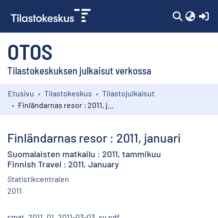
(c
OTOS
Tilastokeskuksen julkaisut verkossa
Etusivu
Tilastokeskus
Tilastojulkaisut
Kokoelmat
Finländarnas resor : 2011, januari
Selaa
Finländarnas resor : 2011, januari
Suomalaisten matkailu : 2011, tammikuu
Finnish Travel : 2011, January
Statistikcentralen
2011
smat_2011_01_2011-03-03_sv.pdf