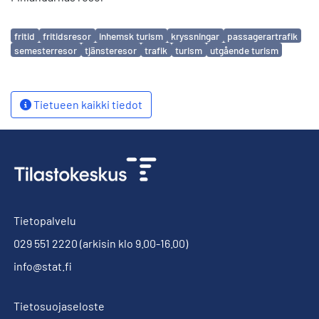
Avainsanat
fritid
fritidsresor
inhemsk turism
kryssningar
passagerartrafik
semesterresor
tjänsteresor
trafik
turism
utgående turism
Tietueen kaikki tiedot
Tietopalvelu
029 551 2220
(arkisin klo 9.00-16.00)
info@stat.fi
Tietosuojaseloste