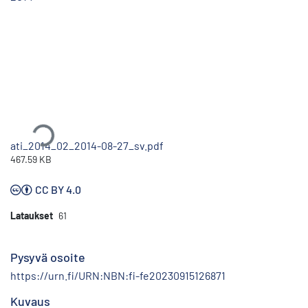
Ladataan...
ati_2014_02_2014-08-27_sv.pdf
467.59 KB
CC BY 4.0
Lataukset
61
Pysyvä osoite
https://urn.fi/URN:NBN:fi-fe20230915126871
Kuvaus