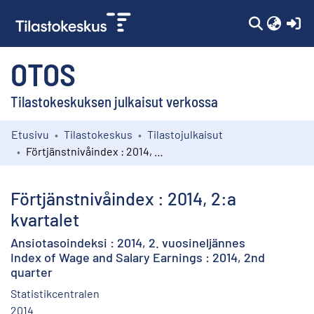
(c
OTOS
Tilastokeskuksen julkaisut verkossa
Etusivu
Tilastokeskus
Tilastojulkaisut
Kokoelmat
Förtjänstnivåindex : 2014, 2:a kvartalet
Selaa
Förtjänstnivåindex : 2014, 2:a
kvartalet
Ansiotasoindeksi : 2014, 2. vuosineljännes
Index of Wage and Salary Earnings : 2014, 2nd
quarter
Statistikcentralen
2014