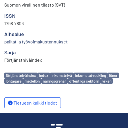
Suomen virallinen tilasto (SVT)
ISSN
1798-7806
Aihealue
palkat ja työvoimakustannukset
Sarja
Förtjänstnivåindex
Avainsanat
förtjänstnivåindex
index
inkomstnivå
inkomstutveckling
löner
löntagare
medellön
näringsgrenar
offentliga sektorn
yrken
Tietueen kaikki tiedot