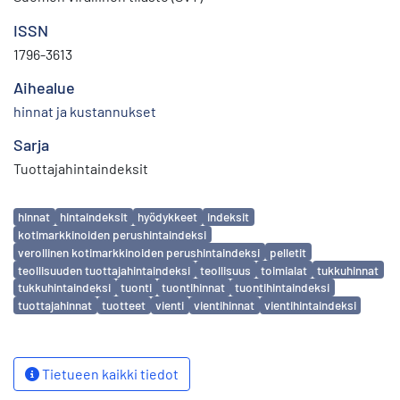
ISSN
1796-3613
Aihealue
hinnat ja kustannukset
Sarja
Tuottajahintaindeksit
Avainsanat
hinnat
hintaindeksit
hyödykkeet
indeksit
kotimarkkinoiden perushintaindeksi
verollinen kotimarkkinoiden perushintaindeksi
pelletit
teollisuuden tuottajahintaindeksi
teollisuus
toimialat
tukkuhinnat
tukkuhintaindeksi
tuonti
tuontihinnat
tuontihintaindeksi
tuottajahinnat
tuotteet
vienti
vientihinnat
vientihintaindeksi
Tietueen kaikki tiedot