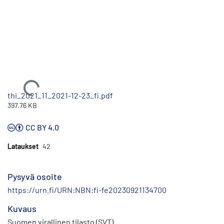
Ladataan...
thi_2021_11_2021-12-23_fi.pdf
397.76 KB
CC BY 4.0
Lataukset
42
Pysyvä osoite
https://urn.fi/URN:NBN:fi-fe20230921134700
Kuvaus
Suomen virallinen tilasto (SVT)