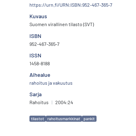
https://urn.fi/URN:ISBN:952-467-365-7
Kuvaus
Suomen virallinen tilasto (SVT)
ISBN
952-467-365-7
ISSN
1458-8188
Aihealue
rahoitus ja vakuutus
Sarja
Rahoitus
|
2004:24
Avainsanat
tilastot
rahoitusmarkkinat
pankit