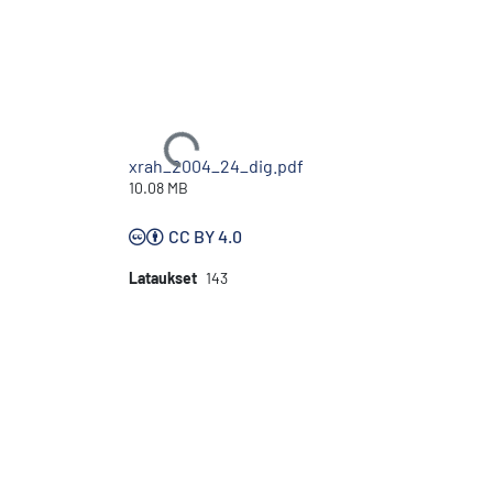
Ladataan...
xrah_2004_24_dig.pdf
10.08 MB
CC BY 4.0
Lataukset
143