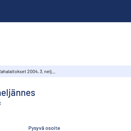
Rahalaitokset 2004, 3. neljännes
neljännes
t
Pysyvä osoite