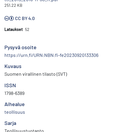
251.22 KB
CC BY 4.0
Lataukset
52
Pysyvä osoite
https://urn.fi/URN:NBN:fi-fe20230920133306
Kuvaus
Suomen virallinen tilasto (SVT)
ISSN
1798-6389
Aihealue
teollisuus
Sarja
Teollisuustuotanto