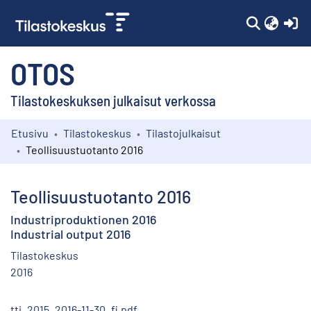
(c
OTOS
Tilastokeskuksen julkaisut verkossa
Etusivu
Tilastokeskus
Tilastojulkaisut
Kokoelmat
Teollisuustuotanto 2016
Selaa
Teollisuustuotanto 2016
Industriproduktionen 2016
Industrial output 2016
Tilastokeskus
2016
tti_2015_2016-11-30_fi.pdf