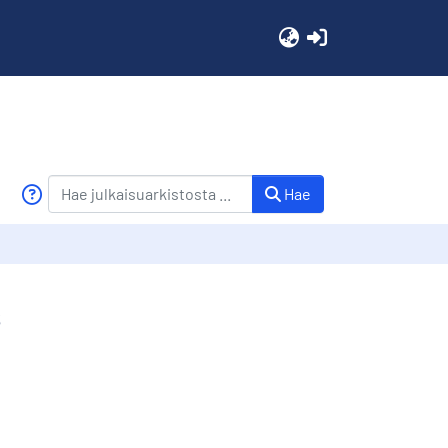
(current)
Hae
s