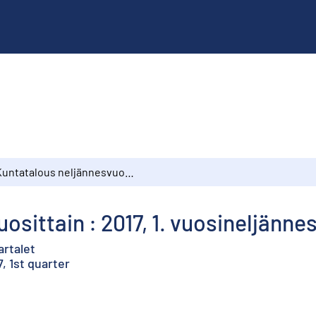
Kuntatalous neljännesvuosittain : 2017, 1. vuosineljännes
sittain : 2017, 1. vuosineljänne
artalet
, 1st quarter