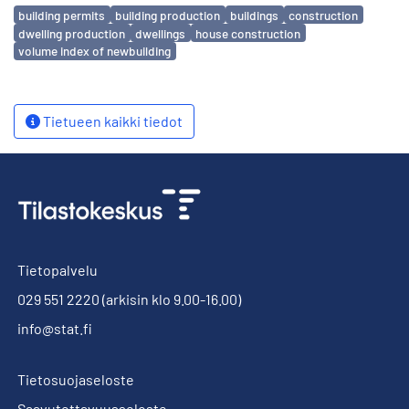
Avainsanat
building permits
building production
buildings
construction
dwelling production
dwellings
house construction
volume index of newbuilding
Tietueen kaikki tiedot
Tietopalvelu
029 551 2220
(arkisin klo 9.00-16.00)
info@stat.fi
Tietosuojaseloste
Saavutettavuusseloste