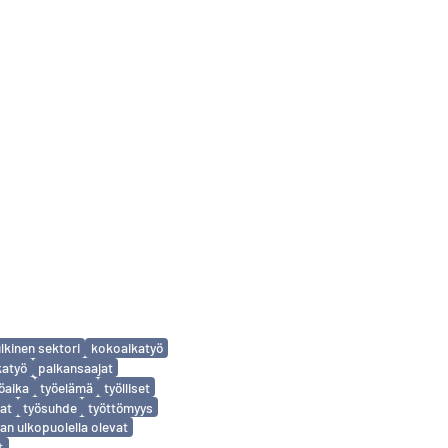
ulkinen sektori
kokoaikatyö
katyö
palkansaajat
öaika
työelämä
työlliset
at
työsuhde
työttömyys
an ulkopuolella olevat
t