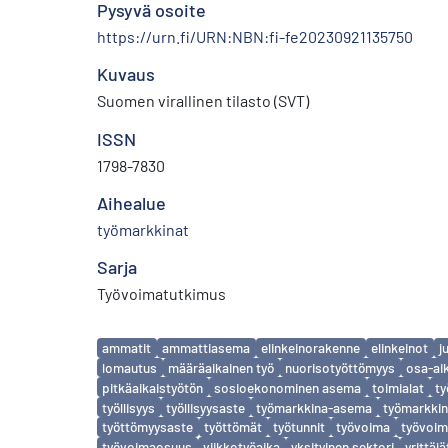
Pysyvä osoite
https://urn.fi/URN:NBN:fi-fe20230921135750
Kuvaus
Suomen virallinen tilasto (SVT)
ISSN
1798-7830
Aihealue
työmarkkinat
Sarja
Työvoimatutkimus
Avainsanat
ammatit
ammattiasema
elinkeinorakenne
elinkeinot
j
lomautus
määräaikainen työ
nuorisotyöttömyys
osa-ai
pitkäaikaistyötön
sosioekonominen asema
toimialat
ty
työllisyys
työllisyysaste
työmarkkina-asema
työmarkkin
työttömyysaste
työttömät
työtunnit
työvoima
työvoim
työvoimaosuus
viikkotyöaika
yksityinen sektori
yrittäjä