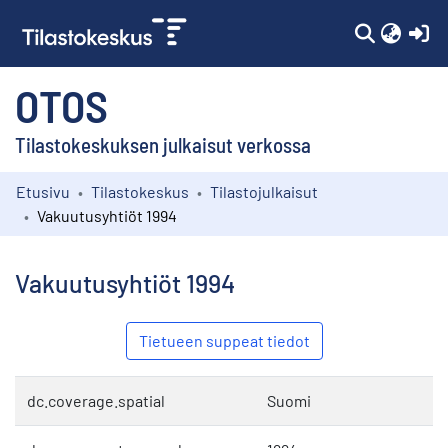
(c
OTOS
Tilastokeskuksen julkaisut verkossa
Etusivu
Tilastokeskus
Tilastojulkaisut
Kokoelmat
Vakuutusyhtiöt 1994
Selaa
Vakuutusyhtiöt 1994
Tietueen suppeat tiedot
dc.coverage.spatial
Suomi