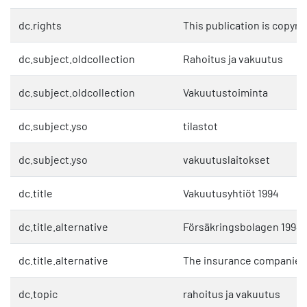
dc.rights
This publication is copyri
dc.subject.oldcollection
Rahoitus ja vakuutus
dc.subject.oldcollection
Vakuutustoiminta
dc.subject.yso
tilastot
dc.subject.yso
vakuutuslaitokset
dc.title
Vakuutusyhtiöt 1994
dc.title.alternative
Försäkringsbolagen 1994
dc.title.alternative
The insurance companies
dc.topic
rahoitus ja vakuutus