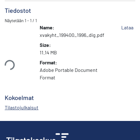
Tiedostot
Näytetään
1 - 1 / 1
Name:
Lataa
xvakyht_199400_1996_dig.pdf
Size:
11.14 MB
taan...
Format:
Adobe Portable Document
Format
Kokoelmat
Tilastojulkaisut