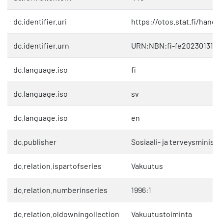
dc.identifier.uri
https://otos.stat.fi/hand
dc.identifier.urn
URN:NBN:fi-fe202301318
dc.language.iso
fi
dc.language.iso
sv
dc.language.iso
en
dc.publisher
Sosiaali- ja terveysminist
dc.relation.ispartofseries
Vakuutus
dc.relation.numberinseries
1996:1
dc.relation.oldowningollection
Vakuutustoiminta