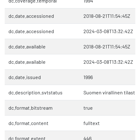
dc.coverage.temporal
1994
dc.date.accessioned
2018-08-21T11:54:45Z
dc.date.accessioned
2024-03-08T13:32:42Z
dc.date.available
2018-08-21T11:54:45Z
dc.date.available
2024-03-08T13:32:42Z
dc.date.issued
1996
dc.description.svtstatus
Suomen virallinen tilasto 
dc.format.bitstream
true
dc.format.content
fulltext
dc.format.extent
446