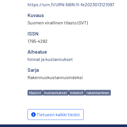
https://urn.fi/URN:NBN:fi-fe2023013121097
Kuvaus
Suomen virallinen tilasto (SVT)
ISSN
1795-4282
Aihealue
hinnat ja kustannukset
Sarja
Rakennuskustannusindeksi
Avainsanat
tilastot
kustannukset
indeksit
rakentaminen
Tietueen kaikki tiedot