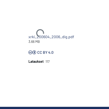
Ladataan...
xrki_200604_2006_dig.pdf
3.66 MB
CC BY 4.0
Lataukset
117