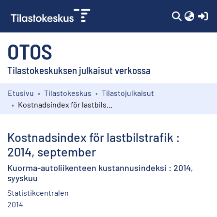
(c
OTOS
Tilastokeskuksen julkaisut verkossa
Etusivu
Tilastokeskus
Tilastojulkaisut
Kokoelmat
Kostnadsindex för lastbilstrafik : 2014, september
Selaa
Kostnadsindex för lastbilstrafik :
2014, september
Kuorma-autoliikenteen kustannusindeksi : 2014,
syyskuu
Statistikcentralen
2014