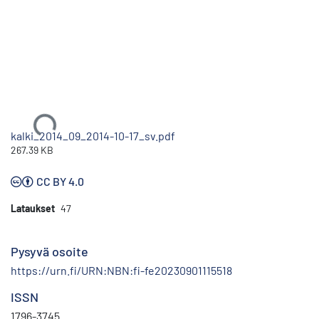
Ladataan...
kalki_2014_09_2014-10-17_sv.pdf
267.39 KB
CC BY 4.0
Lataukset
47
Pysyvä osoite
https://urn.fi/URN:NBN:fi-fe20230901115518
ISSN
1796-3745