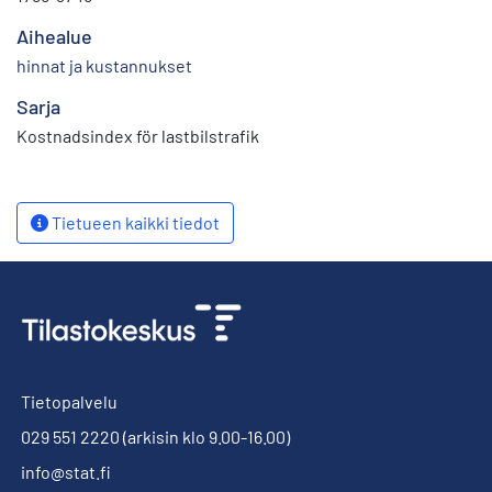
Aihealue
hinnat ja kustannukset
Sarja
Kostnadsindex för lastbilstrafik
Tietueen kaikki tiedot
Tietopalvelu
029 551 2220
(arkisin klo 9.00-16.00)
info@stat.fi