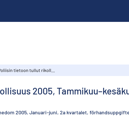
Poliisin tietoon tullut rikollisuus 2005, Tammikuu–kesäkuu, 2. neljännes, ennakkotiedot
rikollisuus 2005, Tammikuu–kesäku
nedom 2005, Januari–juni, 2a kvartalet, förhandsuppgift