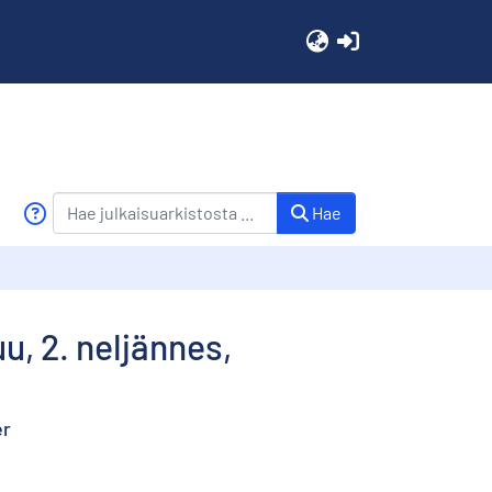
(current)
Hae
u, 2. neljännes,
er