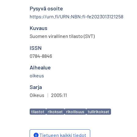
Pysyvä osoite
https://urn.fi/URN:NBN:fi-fe2023013121258
Kuvaus
Suomen virallinen tilasto (SVT)
ISSN
0784-8846
Aihealue
oikeus
Sarja
Oikeus
|
2005:11
Avainsanat
tilastot
rikokset
rikollisuus
tullirikokset
Tietueen kaikki tiedot