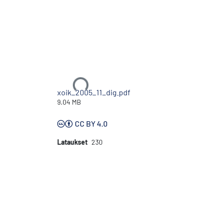
Ladataan...
xoik_2005_11_dig.pdf
9.04 MB
CC BY 4.0
Lataukset
230