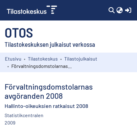
(c
OTOS
Tilastokeskuksen julkaisut verkossa
Etusivu
Tilastokeskus
Tilastojulkaisut
Kokoelmat
Förvaltningsdomstolarnas avgöranden 2008
Selaa
Förvaltningsdomstolarnas
avgöranden 2008
Hallinto-oikeuksien ratkaisut 2008
Statistikcentralen
2009