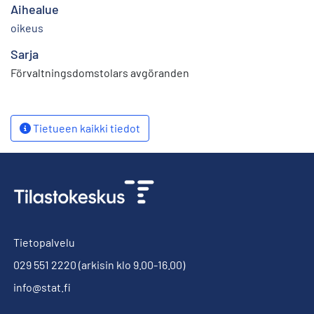
Aihealue
oikeus
Sarja
Förvaltningsdomstolars avgöranden
Tietueen kaikki tiedot
Tietopalvelu
029 551 2220
(arkisin klo 9.00-16.00)
info@stat.fi