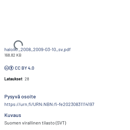
Ladataan...
haloikr_2008_2009-03-10_sv.pdf
168.82 KB
CC BY 4.0
Lataukset
28
Pysyvä osoite
https://urn.fi/URN:NBN:fi-fe20230831114197
Kuvaus
Suomen virallinen tilasto (SVT)