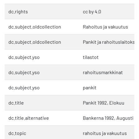
dc.rights
cc by 4.0
dc.subject.oldcollection
Rahoitus ja vakuutus
dc.subject.oldcollection
Pankit ja rahoituslaitokse
dc.subject.yso
tilastot
dc.subject.yso
rahoitusmarkkinat
dc.subject.yso
pankit
dc.title
Pankit 1992, Elokuu
dc.title.alternative
Bankerna 1992, Augusti
dc.topic
rahoitus ja vakuutus