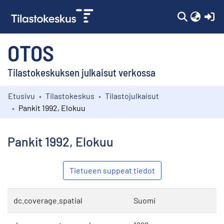
(c
OTOS
Tilastokeskuksen julkaisut verkossa
Etusivu
Tilastokeskus
Tilastojulkaisut
Kokoelmat
Pankit 1992, Elokuu
Selaa
Pankit 1992, Elokuu
Tietueen suppeat tiedot
dc.coverage.spatial
Suomi