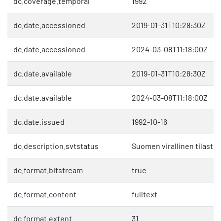
dc.coverage.temporal
1992
dc.date.accessioned
2019-01-31T10:28:30Z
dc.date.accessioned
2024-03-08T11:18:00Z
dc.date.available
2019-01-31T10:28:30Z
dc.date.available
2024-03-08T11:18:00Z
dc.date.issued
1992-10-16
dc.description.svtstatus
Suomen virallinen tilasto 
dc.format.bitstream
true
dc.format.content
fulltext
dc.format.extent
31