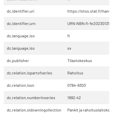
dc.identifier.uri
https://otos.stat.fi/hand
dc.identifier.urn
URN:NBN:fi-fe202301319
dc.language.iso
fi
dc.language.iso
sv
dc.publisher
Tilastokeskus
dc.relation.ispartofseries
Rahoitus
dc.relation.issn
0784-9303
dc.relation.numberinseries
1992:42
dc.relation.oldowningollection
Pankit ja rahoituslaitokse