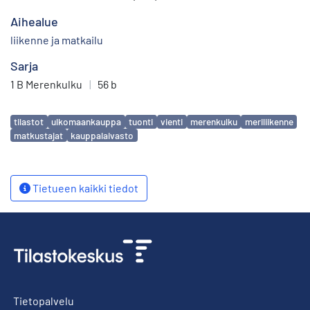
Aihealue
liikenne ja matkailu
Sarja
1 B Merenkulku
|
56 b
Avainsanat
tilastot
ulkomaankauppa
tuonti
vienti
merenkulku
meriliikenne
matkustajat
kauppalaivasto
Tietueen kaikki tiedot
Tietopalvelu