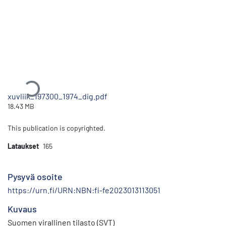
Ladataan...
xuvliik_197300_1974_dig.pdf
18.43 MB
This publication is copyrighted.
Lataukset
165
Pysyvä osoite
https://urn.fi/URN:NBN:fi-fe2023013113051
Kuvaus
Suomen virallinen tilasto (SVT)