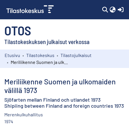
(c
OTOS
Tilastokeskuksen julkaisut verkossa
Etusivu
Tilastokeskus
Tilastojulkaisut
Kokoelmat
Meriliikenne Suomen ja ulkomaiden välillä 1973
Selaa
Meriliikenne Suomen ja ulkomaiden
välillä 1973
Sjöfarten mellan Finland och utlandet 1973
Shipiing between Finland and foreign countries 1973
Merenkulkuhallitus
1974