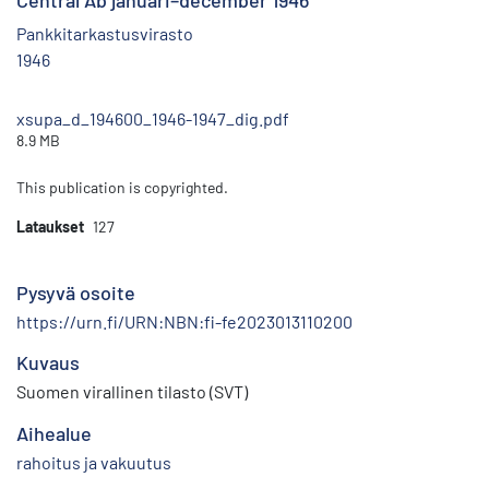
Central Ab januari–december 1946
Pankkitarkastusvirasto
1946
xsupa_d_194600_1946-1947_dig.pdf
8.9 MB
This publication is copyrighted.
Lataukset
127
Pysyvä osoite
https://urn.fi/URN:NBN:fi-fe2023013110200
Kuvaus
Suomen virallinen tilasto (SVT)
Aihealue
rahoitus ja vakuutus