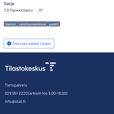
Sarja
7 D Pankkitilasto
|
37
Avainsanat
tilastot
rahoitusmarkkinat
pankit
Tietueen kaikki tiedot
Tietopalvelu
029 551 2220
(arkisin klo 9.00-16.00)
info@stat.fi