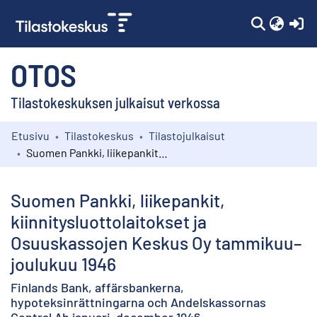
(c
OTOS
Tilastokeskuksen julkaisut verkossa
Etusivu
Tilastokeskus
Tilastojulkaisut
Kokoelmat
Suomen Pankki, liikepankit, kiinnitysluottolaitokset ja Osuuskassojen Keskus Oy tammikuu–joulukuu 1946
Selaa
Suomen Pankki, liikepankit,
kiinnitysluottolaitokset ja
Osuuskassojen Keskus Oy tammikuu–
joulukuu 1946
Finlands Bank, affärsbankerna,
hypoteksinrättningarna och Andelskassornas