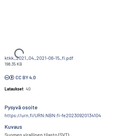
Ladataan...
ktkk_2021_04_2021-06-15_fi.pdf
198.35 KB
CC BY 4.0
Lataukset
40
Pysyvä osoite
https://urn.fi/URN:NBN:fi-fe20230920134104
Kuvaus
Suomen virallinen tilasto (SVT)