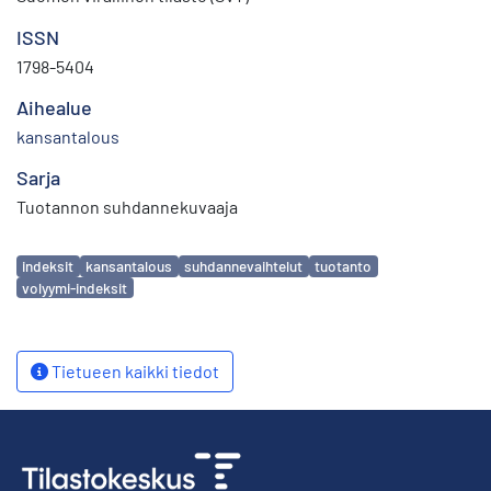
ISSN
1798-5404
Aihealue
kansantalous
Sarja
Tuotannon suhdannekuvaaja
Avainsanat
indeksit
kansantalous
suhdannevaihtelut
tuotanto
volyymi-indeksit
Tietueen kaikki tiedot