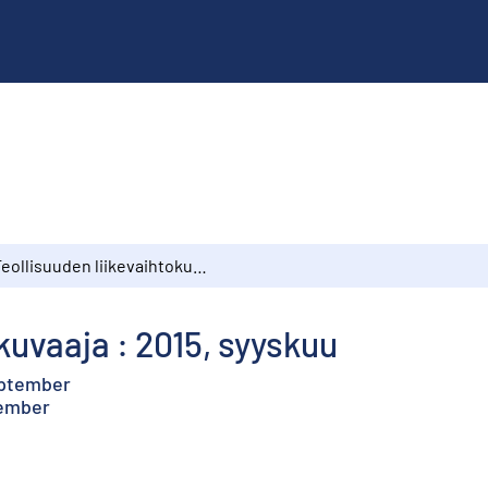
Teollisuuden liikevaihtokuvaaja : 2015, syyskuu
kuvaaja : 2015, syyskuu
eptember
tember