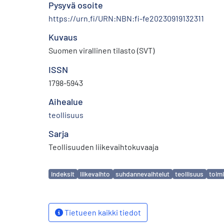
Pysyvä osoite
https://urn.fi/URN:NBN:fi-fe20230919132311
Kuvaus
Suomen virallinen tilasto (SVT)
ISSN
1798-5943
Aihealue
teollisuus
Sarja
Teollisuuden liikevaihtokuvaaja
Avainsanat
indeksit
liikevaihto
suhdannevaihtelut
teollisuus
toimi
Tietueen kaikki tiedot