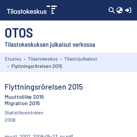
(c
OTOS
Tilastokeskuksen julkaisut verkossa
Etusivu
Tilastokeskus
Tilastojulkaisut
Kokoelmat
Flyttningsrörelsen 2015
Selaa
Flyttningsrörelsen 2015
Muuttoliike 2015
Migration 2015
Statistikcentralen
2008
muutl_2007_2008-05-23_sv.pdf