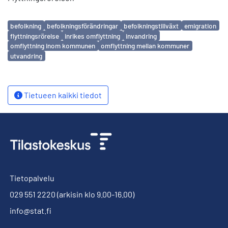
Avainsanat
befolkning
befolkningsförändringar
befolkningstillväxt
emigration
flyttningsrörelse
inrikes omflyttning
invandring
omflyttning inom kommunen
omflyttning mellan kommuner
utvandring
Tietueen kaikki tiedot
Tietopalvelu
029 551 2220
(arkisin klo 9.00-16.00)
info@stat.fi