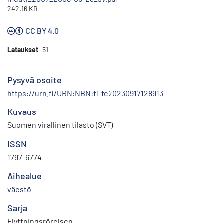
242.16 KB
CC BY 4.0
Lataukset
51
Pysyvä osoite
https://urn.fi/URN:NBN:fi-fe20230917128913
Kuvaus
Suomen virallinen tilasto (SVT)
ISSN
1797-6774
Aihealue
väestö
Sarja
Flyttningsrörelsen