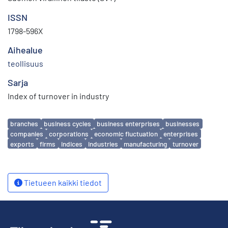
ISSN
1798-596X
Aihealue
teollisuus
Sarja
Index of turnover in industry
Avainsanat
branches
business cycles
business enterprises
businesses
companies
corporations
economic fluctuation
enterprises
exports
firms
indices
industries
manufacturing
turnover
Tietueen kaikki tiedot