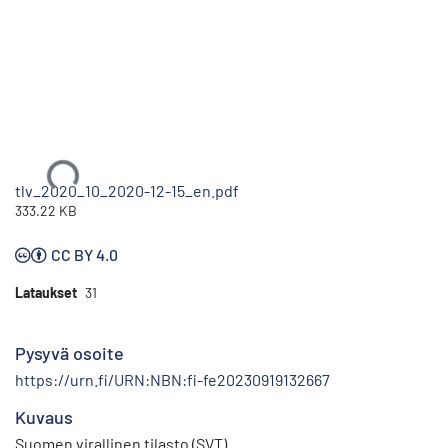
Ladataan...
tlv_2020_10_2020-12-15_en.pdf
333.22 KB
CC BY 4.0
Lataukset
31
Pysyvä osoite
https://urn.fi/URN:NBN:fi-fe20230919132667
Kuvaus
Suomen virallinen tilasto (SVT)