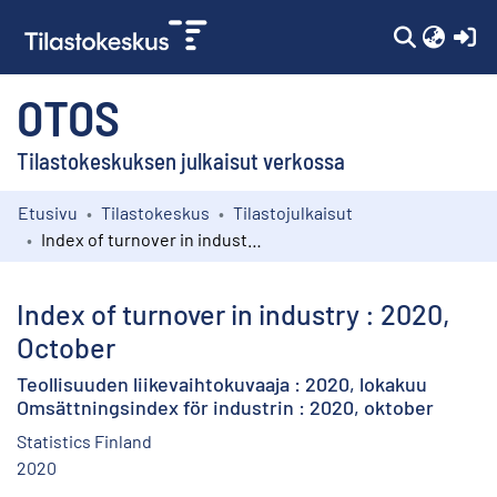
(c
OTOS
Tilastokeskuksen julkaisut verkossa
Etusivu
Tilastokeskus
Tilastojulkaisut
Kokoelmat
Index of turnover in industry : 2020, October
Selaa
Index of turnover in industry : 2020,
October
Teollisuuden liikevaihtokuvaaja : 2020, lokakuu
Omsättningsindex för industrin : 2020, oktober
Statistics Finland
2020