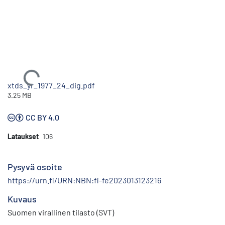
Ladataan...
xtds_yr_1977_24_dig.pdf
3.25 MB
CC BY 4.0
Lataukset
106
Pysyvä osoite
https://urn.fi/URN:NBN:fi-fe2023013123216
Kuvaus
Suomen virallinen tilasto (SVT)