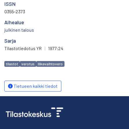
ISSN
0355-2373
Aihealue
julkinen talous
Sarja
Tilastotiedotus YR
|
1977:24
Avainsanat
tilastot
verotus
liikevaihtovero
Tietueen kaikki tiedot