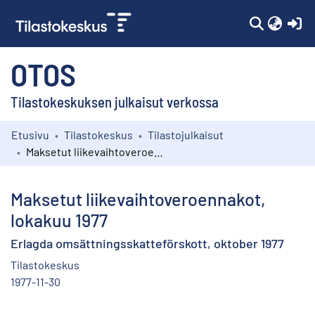
(c
OTOS
Tilastokeskuksen julkaisut verkossa
Etusivu
Tilastokeskus
Tilastojulkaisut
Kokoelmat
Maksetut liikevaihtoveroennakot, lokakuu 1977
Selaa
Maksetut liikevaihtoveroennakot,
lokakuu 1977
Erlagda omsättningsskatteförskott, oktober 1977
Tilastokeskus
1977-11-30