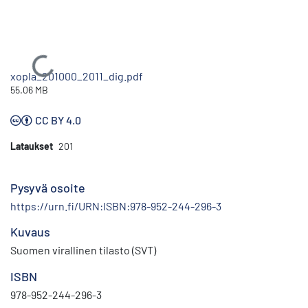
Ladataan...
xopla_201000_2011_dig.pdf
55.06 MB
CC BY 4.0
Lataukset
201
Pysyvä osoite
https://urn.fi/URN:ISBN:978-952-244-296-3
Kuvaus
Suomen virallinen tilasto (SVT)
ISBN
978-952-244-296-3