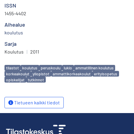
ISSN
1455-4402
Aihealue
koulutus
Sarja
Koulutus
|
2011
Avainsanat
tilastot
koulutus
peruskoulu
lukio
ammatillinen koulutus
korkeakoulut
yliopistot
ammattikorkeakoulut
erityisopetus
opiskelijat
tutkinnot
Tietueen kaikki tiedot