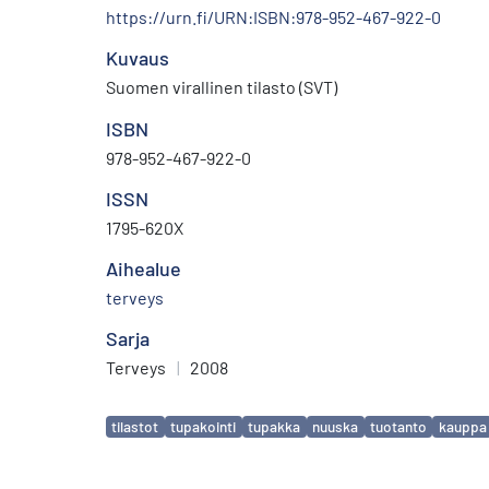
https://urn.fi/URN:ISBN:978-952-467-922-0
Kuvaus
Suomen virallinen tilasto (SVT)
ISBN
978-952-467-922-0
ISSN
1795-620X
Aihealue
terveys
Sarja
Terveys
|
2008
Avainsanat
tilastot
tupakointi
tupakka
nuuska
tuotanto
kauppa