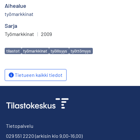
Aihealue
työmarkkinat
Sarja
Työmarkkinat
|
2009
Avainsanat
tilastot
työmarkkinat
työllisyys
työttömyys
Tietueen kaikki tiedot
Tietopalvelu
029 551 2220
(arkisin klo 9.00-16.00)