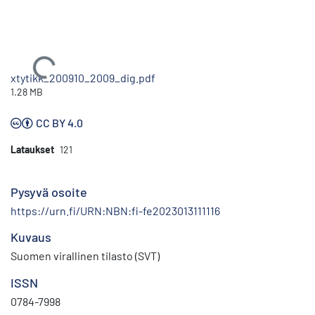
Ladataan...
xtytikk_200910_2009_dig.pdf
1.28 MB
CC BY 4.0
Lataukset
121
Pysyvä osoite
https://urn.fi/URN:NBN:fi-fe2023013111116
Kuvaus
Suomen virallinen tilasto (SVT)
ISSN
0784-7998