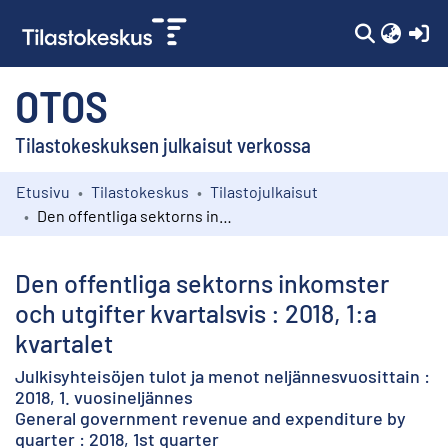
(c
OTOS
Tilastokeskuksen julkaisut verkossa
Etusivu
Tilastokeskus
Tilastojulkaisut
Kokoelmat
Den offentliga sektorns inkomster och utgifter kvartalsvis : 2018, 1:a kvartalet
Selaa
Den offentliga sektorns inkomster
och utgifter kvartalsvis : 2018, 1:a
kvartalet
Julkisyhteisöjen tulot ja menot neljännesvuosittain :
2018, 1. vuosineljännes
General government revenue and expenditure by
quarter : 2018, 1st quarter