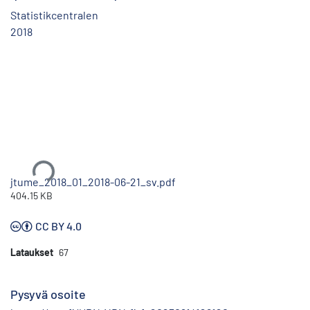
Statistikcentralen
2018
Ladataan...
jtume_2018_01_2018-06-21_sv.pdf
404.15 KB
CC BY 4.0
Lataukset
67
Pysyvä osoite