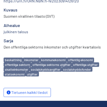
https://urn.fi/URN:NBN:fi-fe20230914126120
Kuvaus
Suomen virallinen tilasto (SVT)
Aihealue
julkinen talous
Sarja
Den offentliga sektorns inkomster och utgifter kvartalsvis
Avainsanat
beskattning
inkomster
kommunekonomi
offentlig ekonomi
offentliga sektorn
offentliga sektorns utgifter
offentliga utgifter
skatteinkomster
socialskyddsavgifter
socialskyddsfonder
statsekonomi
utgifter
Tietueen kaikki tiedot