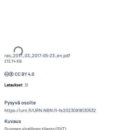
Ladataan...
ras_2017_03_2017-05-23_en.pdf
213.74 KB
CC BY 4.0
Lataukset
31
Pysyvä osoite
https://urn.fi/URN:NBN:fi-fe20230918130532
Kuvaus
Suomen virallinen tilasto (SVT)