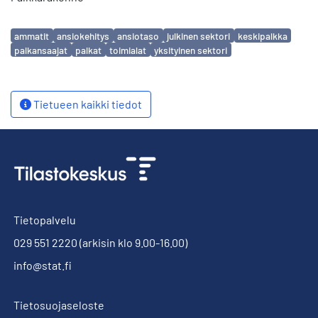
Avainsanat
ammatit
ansiokehitys
ansiotaso
julkinen sektori
keskipalkka
palkansaajat
palkat
toimialat
yksityinen sektori
Tietueen kaikki tiedot
Tietopalvelu
029 551 2220
(arkisin klo 9.00-16.00)
info@stat.fi
Tietosuojaseloste