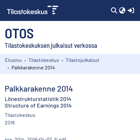
(c
OTOS
Tilastokeskuksen julkaisut verkossa
Etusivu
Tilastokeskus
Tilastojulkaisut
Kokoelmat
Palkkarakenne 2014
Selaa
Palkkarakenne 2014
Lönestrukturstatistik 2014
Structure of Earnings 2014
Tilastokeskus
2016
pra_2014_2016-04-07_fi.pdf