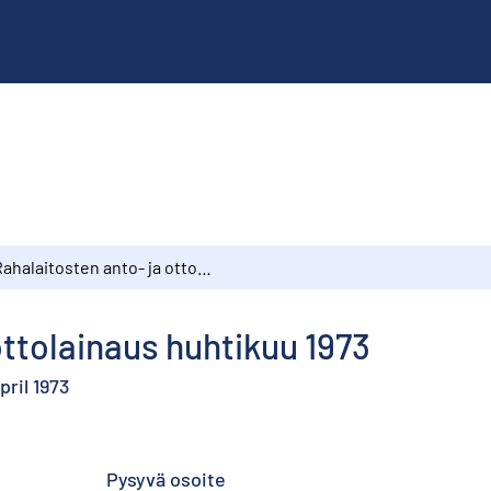
Rahalaitosten anto- ja ottolainaus huhtikuu 1973
ottolainaus huhtikuu 1973
ril 1973
Pysyvä osoite