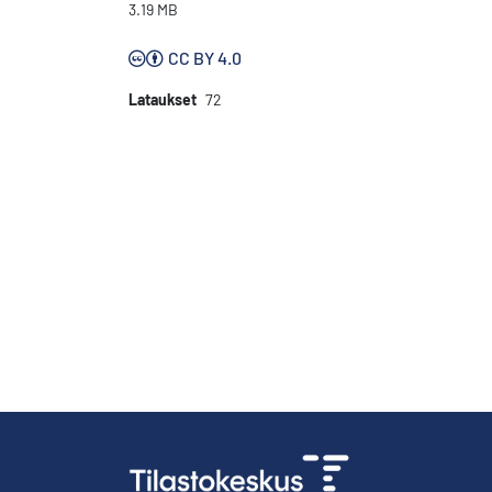
3.19 MB
CC BY 4.0
Lataukset
72