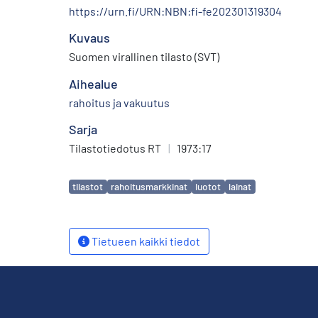
https://urn.fi/URN:NBN:fi-fe202301319304
Kuvaus
Suomen virallinen tilasto (SVT)
Aihealue
rahoitus ja vakuutus
Sarja
Tilastotiedotus RT
|
1973:17
Avainsanat
tilastot
rahoitusmarkkinat
luotot
lainat
Tietueen kaikki tiedot