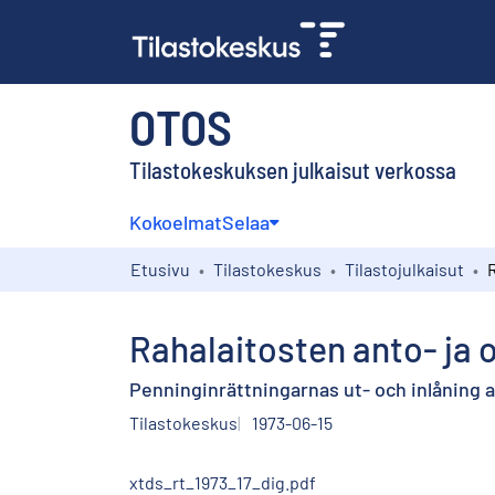
OTOS
Tilastokeskuksen julkaisut verkossa
Kokoelmat
Selaa
Etusivu
Tilastokeskus
Tilastojulkaisut
Rahalaitosten anto- ja 
Penninginrättningarnas ut- och inlåning ap
Tilastokeskus
1973-06-15
xtds_rt_1973_17_dig.pdf