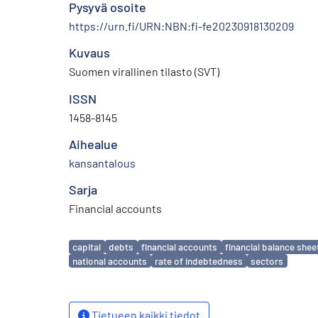
Pysyvä osoite
https://urn.fi/URN:NBN:fi-fe20230918130209
Kuvaus
Suomen virallinen tilasto (SVT)
ISSN
1458-8145
Aihealue
kansantalous
Sarja
Financial accounts
Avainsanat
capital
debts
financial accounts
financial balance shee
national accounts
rate of indebtedness
sectors
Tietueen kaikki tiedot