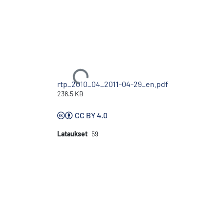
Ladataan...
rtp_2010_04_2011-04-29_en.pdf
238.5 KB
CC BY 4.0
Lataukset
59