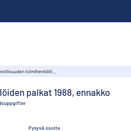
Teollisuuden toimihenkilöiden palkat 1988, ennakko
löiden palkat 1988, ennakko
dsuppgifter
Pysyvä osoite