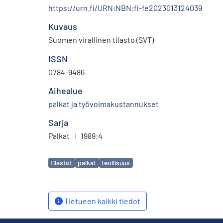
https://urn.fi/URN:NBN:fi-fe2023013124039
Kuvaus
Suomen virallinen tilasto (SVT)
ISSN
0784-9486
Aihealue
palkat ja työvoimakustannukset
Sarja
Palkat
|
1989:4
Avainsanat
tilastot
palkat
teollisuus
Tietueen kaikki tiedot