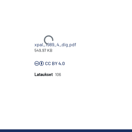
Ladataan...
xpal_1989_4_dig.pdf
549.97 KB
CC BY 4.0
Lataukset
106