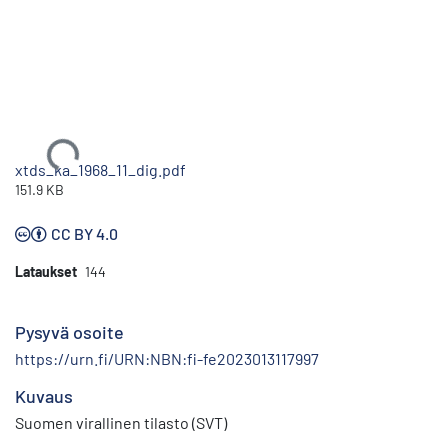
Ladataan...
xtds_ka_1968_11_dig.pdf
151.9 KB
CC BY 4.0
Lataukset
144
Pysyvä osoite
https://urn.fi/URN:NBN:fi-fe2023013117997
Kuvaus
Suomen virallinen tilasto (SVT)