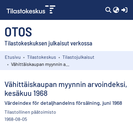
(c
OTOS
Tilastokeskuksen julkaisut verkossa
Etusivu
Tilastokeskus
Tilastojulkaisut
Kokoelmat
Vähittäiskaupan myynnin arvoindeksi, kesäkuu 1968
Selaa
Vähittäiskaupan myynnin arvoindeksi,
kesäkuu 1968
Värdeindex för detaljhandelns försälning, juni 1968
Tilastollinen päätoimisto
1968-08-05