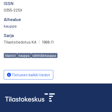
ISSN
0355-225X
Aihealue
kauppa
Sarja
Tilastotiedotus KA
|
1968:11
Avainsanat
tilastot
kauppa
vähittäiskauppa
Tietueen kaikki tiedot