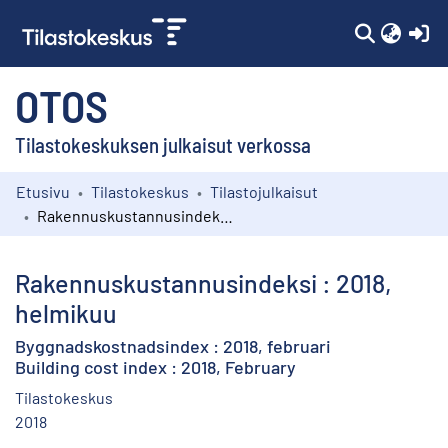
(c
OTOS
Tilastokeskuksen julkaisut verkossa
Etusivu
Tilastokeskus
Tilastojulkaisut
Kokoelmat
Rakennuskustannusindeksi : 2018, helmikuu
Selaa
Rakennuskustannusindeksi : 2018,
helmikuu
Byggnadskostnadsindex : 2018, februari
Building cost index : 2018, February
Tilastokeskus
2018