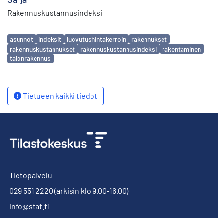
Rakennuskustannusindeksi
Avainsanat
asunnot
indeksit
luovutushintakerroin
rakennukset
rakennuskustannukset
rakennuskustannusindeksi
rakentaminen
talonrakennus
Tietueen kaikki tiedot
Tietopalvelu
029 551 2220
(arkisin klo 9.00-16.00)
info@stat.fi