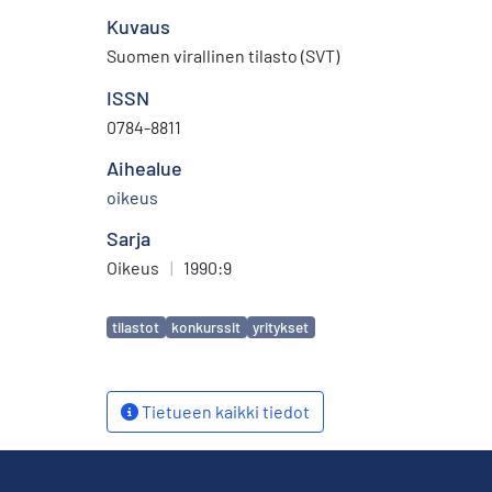
Kuvaus
Suomen virallinen tilasto (SVT)
ISSN
0784-8811
Aihealue
oikeus
Sarja
Oikeus
|
1990:9
Avainsanat
tilastot
konkurssit
yritykset
Tietueen kaikki tiedot