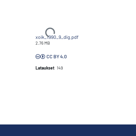
Ladataan...
xoik_1990_9_dig.pdf
2.76 MB
CC BY 4.0
Lataukset
149