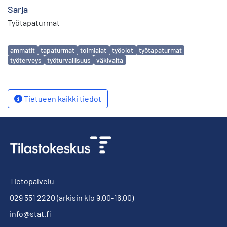
Sarja
Työtapaturmat
Avainsanat
ammatit
tapaturmat
toimialat
työolot
työtapaturmat
työterveys
työturvallisuus
väkivalta
Tietueen kaikki tiedot
Tietopalvelu
029 551 2220
(arkisin klo 9.00-16.00)
info@stat.fi