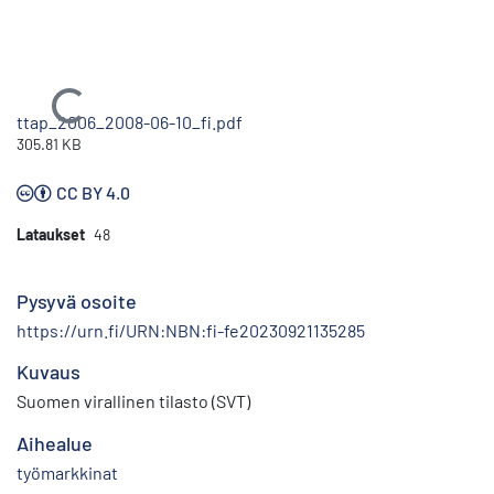
Ladataan...
ttap_2006_2008-06-10_fi.pdf
305.81 KB
CC BY 4.0
Lataukset
48
Pysyvä osoite
https://urn.fi/URN:NBN:fi-fe20230921135285
Kuvaus
Suomen virallinen tilasto (SVT)
Aihealue
työmarkkinat