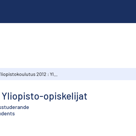
Yliopistokoulutus 2012 : Yliopisto-opiskelijat
 Yliopisto-opiskelijat
tsstuderande
tudents