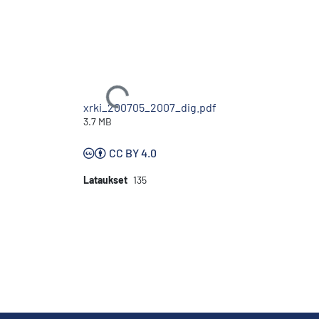
Ladataan...
xrki_200705_2007_dig.pdf
3.7 MB
CC BY 4.0
Lataukset
135