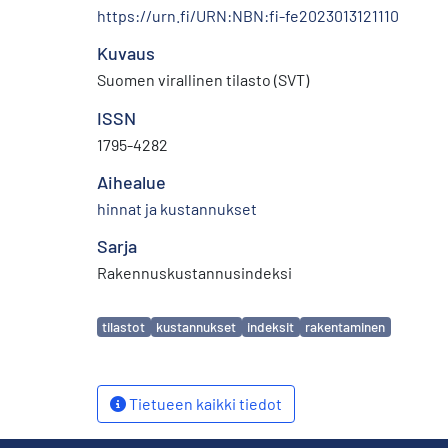
https://urn.fi/URN:NBN:fi-fe2023013121110
Kuvaus
Suomen virallinen tilasto (SVT)
ISSN
1795-4282
Aihealue
hinnat ja kustannukset
Sarja
Rakennuskustannusindeksi
Avainsanat
tilastot
kustannukset
indeksit
rakentaminen
Tietueen kaikki tiedot