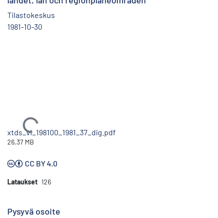
landet, län och regionplaneområden
Tilastokeskus
1981-10-30
Ladataan...
xtds_vl_198100_1981_37_dig.pdf
26.37 MB
CC BY 4.0
Lataukset
126
Pysyvä osoite