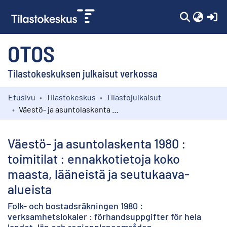
(c
OTOS
Tilastokeskuksen julkaisut verkossa
Etusivu
Tilastokeskus
Tilastojulkaisut
Kokoelmat
Väestö- ja asuntolaskenta 1980 : toimitilat : ennakkotietoja koko maasta, lääneistä ja seutukaava-alueista
Selaa
Väestö- ja asuntolaskenta 1980 :
toimitilat : ennakkotietoja koko
maasta, lääneistä ja seutukaava-
alueista
Folk- och bostadsräkningen 1980 :
verksamhetslokaler : förhandsuppgifter för hela