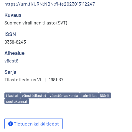
https://urn.fi/URN:NBN:fi-fe2023013112247
Kuvaus
Suomen virallinen tilasto (SVT)
ISSN
0358-6243
Aihealue
väestö
Sarja
Tilastotiedotus VL
|
1981:37
Avainsanat
tilastot
väestötilastot
väestönlaskenta
toimitilat
läänit
seutukunnat
Tietueen kaikki tiedot