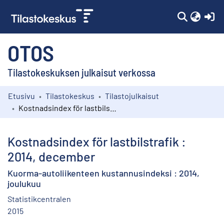
(c
OTOS
Tilastokeskuksen julkaisut verkossa
Etusivu
Tilastokeskus
Tilastojulkaisut
Kokoelmat
Kostnadsindex för lastbilstrafik : 2014, december
Selaa
Kostnadsindex för lastbilstrafik :
2014, december
Kuorma-autoliikenteen kustannusindeksi : 2014,
joulukuu
Statistikcentralen
2015