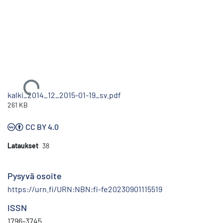
Ladataan...
kalki_2014_12_2015-01-19_sv.pdf
261 KB
CC BY 4.0
Lataukset
38
Pysyvä osoite
https://urn.fi/URN:NBN:fi-fe20230901115519
ISSN
1796-3745