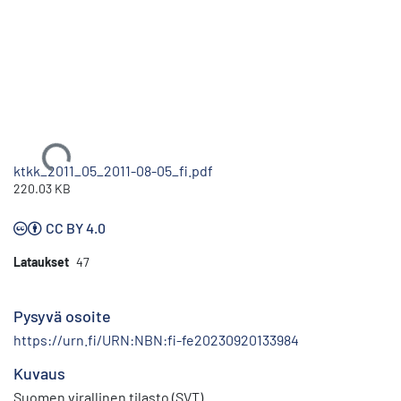
Ladataan...
ktkk_2011_05_2011-08-05_fi.pdf
220.03 KB
CC BY 4.0
Lataukset
47
Pysyvä osoite
https://urn.fi/URN:NBN:fi-fe20230920133984
Kuvaus
Suomen virallinen tilasto (SVT)