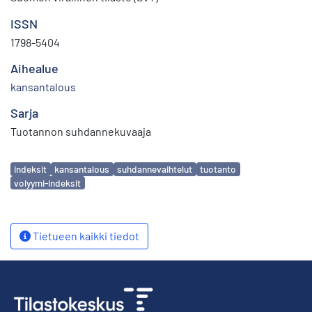
ISSN
1798-5404
Aihealue
kansantalous
Sarja
Tuotannon suhdannekuvaaja
Avainsanat
indeksit
kansantalous
suhdannevaihtelut
tuotanto
volyymi-indeksit
Tietueen kaikki tiedot