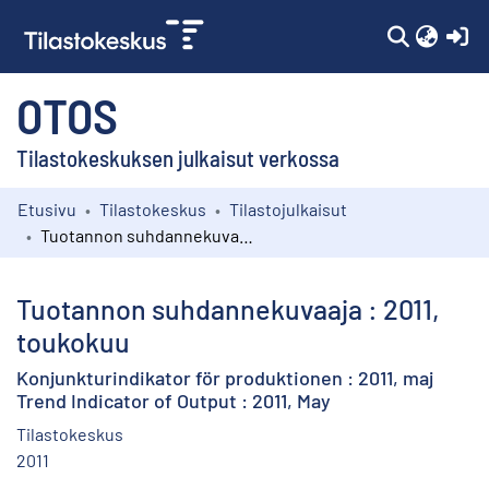
(c
OTOS
Tilastokeskuksen julkaisut verkossa
Etusivu
Tilastokeskus
Tilastojulkaisut
Kokoelmat
Tuotannon suhdannekuvaaja : 2011, toukokuu
Selaa
Tuotannon suhdannekuvaaja : 2011,
toukokuu
Konjunkturindikator för produktionen : 2011, maj
Trend Indicator of Output : 2011, May
Tilastokeskus
2011