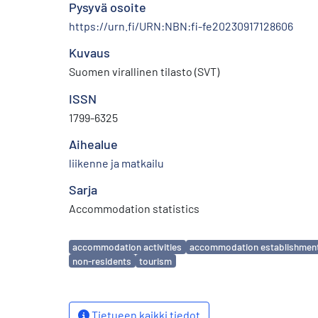
Pysyvä osoite
https://urn.fi/URN:NBN:fi-fe20230917128606
Kuvaus
Suomen virallinen tilasto (SVT)
ISSN
1799-6325
Aihealue
liikenne ja matkailu
Sarja
Accommodation statistics
Avainsanat
accommodation activities
accommodation establishmen
non-residents
tourism
Tietueen kaikki tiedot