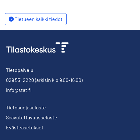
Tietueen kaikki tiedot
Tietopalvelu
029 551 2220
(arkisin klo 9.00-16.00)
info@stat.fi
Tietosuojaseloste
Saavutettavuusseloste
Evästeasetukset