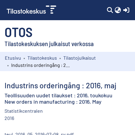
(c
OTOS
Tilastokeskuksen julkaisut verkossa
Etusivu
Tilastokeskus
Tilastojulkaisut
Kokoelmat
Industrins orderingång : 2016, maj
Selaa
Industrins orderingång : 2016, maj
Teollisuuden uudet tilaukset : 2016, toukokuu
New orders in manufacturing : 2016, May
Statistikcentralen
2016
teul_2016_05_2016-07-08_sv.pdf