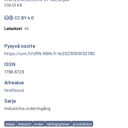
206.53 KB
CC BY 4.0
Lataukset
45
Pysyvä osoite
https://urn.fi/URN:NBN:fi-fe20230919132780
ISSN
1798-6729
Aihealue
teollisuus
Sarja
Industrins orderingång
Avainsanat
index
industri
order
näringsgrenar
produktion