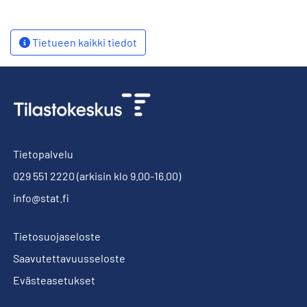
Tietueen kaikki tiedot
Tietopalvelu
029 551 2220
(arkisin klo 9.00-16.00)
info@stat.fi
Tietosuojaseloste
Saavutettavuusseloste
Evästeasetukset