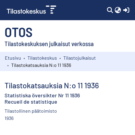
(c
OTOS
Tilastokeskuksen julkaisut verkossa
Etusivu
Tilastokeskus
Tilastojulkaisut
Kokoelmat
Tilastokatsauksia N:o 11 1936
Selaa
Tilastokatsauksia N:o 11 1936
Statistiska översikter Nr 11 1936
Recueil de statistique
Tilastollinen päätoimisto
1936