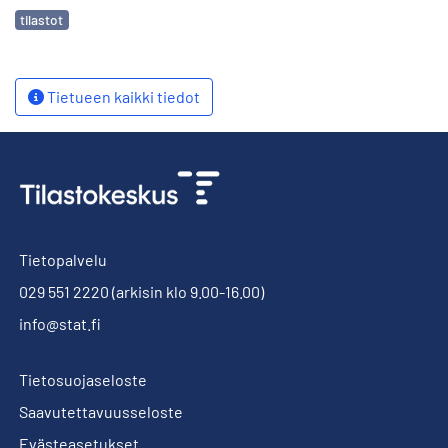
Avainsanat
tilastot
Tietueen kaikki tiedot
Tietopalvelu
029 551 2220
(arkisin klo 9.00-16.00)
info@stat.fi
Tietosuojaseloste
Saavutettavuusseloste
Evästeasetukset