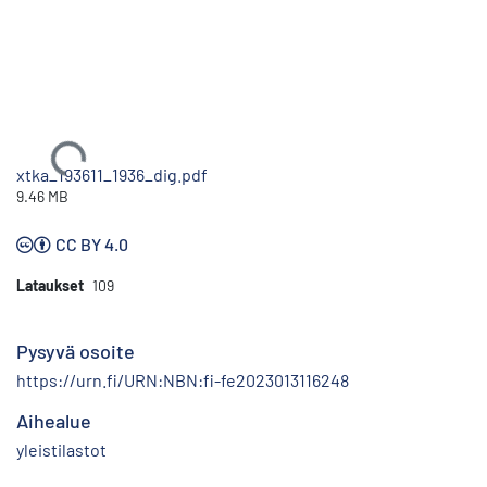
Ladataan...
xtka_193611_1936_dig.pdf
9.46 MB
CC BY 4.0
Lataukset
109
Pysyvä osoite
https://urn.fi/URN:NBN:fi-fe2023013116248
Aihealue
yleistilastot