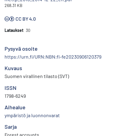
268.31 KB
CC BY 4.0
Lataukset
30
Pysyvä osoite
https://urn.fi/URN:NBN:fi-fe20230906120379
Kuvaus
Suomen virallinen tilasto (SVT)
ISSN
1798-6249
Aihealue
ympäristö ja luonnonvarat
Sarja
Forest accounts