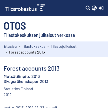
(c
OTOS
Tilastokeskuksen julkaisut verkossa
Etusivu
Tilastokeskus
Tilastojulkaisut
Kokoelmat
Forest accounts 2013
Selaa
Forest accounts 2013
Metsätilinpito 2013
Skogsräkenskaper 2013
Statistics Finland
2014
mettp_2013_2014-12-22_en.pdf