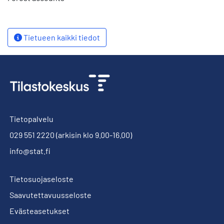
Tietueen kaikki tiedot
Tietopalvelu
029 551 2220
(arkisin klo 9.00-16.00)
info@stat.fi
Tietosuojaseloste
Saavutettavuusseloste
Evästeasetukset