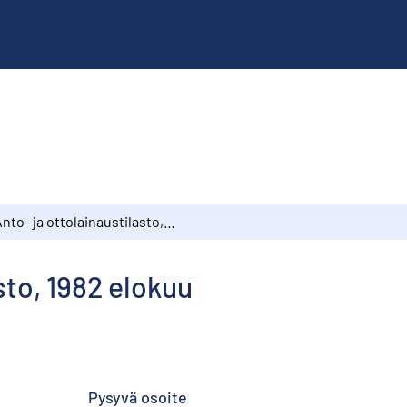
Anto- ja ottolainaustilasto, 1982 elokuu
sto, 1982 elokuu
Pysyvä osoite