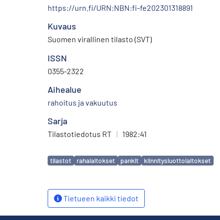
https://urn.fi/URN:NBN:fi-fe202301318891
Kuvaus
Suomen virallinen tilasto (SVT)
ISSN
0355-2322
Aihealue
rahoitus ja vakuutus
Sarja
Tilastotiedotus RT
|
1982:41
Avainsanat
tilastot
rahalaitokset
pankit
kiinnitysluottolaitokset
Tietueen kaikki tiedot