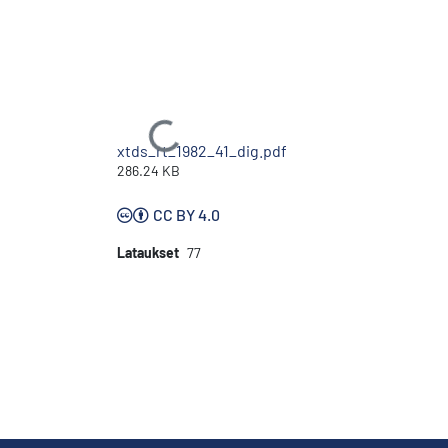
Ladataan...
xtds_rt_1982_41_dig.pdf
286.24 KB
CC BY 4.0
Lataukset
77