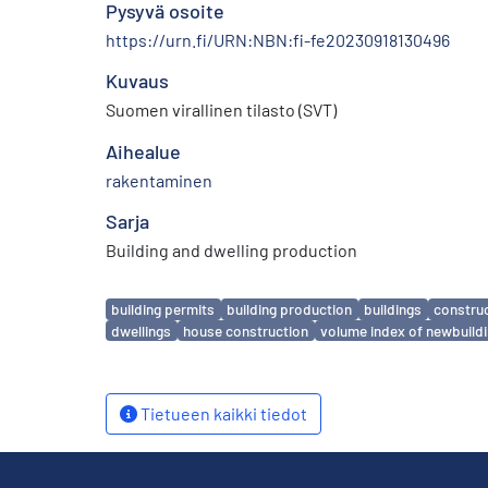
Pysyvä osoite
https://urn.fi/URN:NBN:fi-fe20230918130496
Kuvaus
Suomen virallinen tilasto (SVT)
Aihealue
rakentaminen
Sarja
Building and dwelling production
Avainsanat
building permits
building production
buildings
constru
dwellings
house construction
volume index of newbuild
Tietueen kaikki tiedot