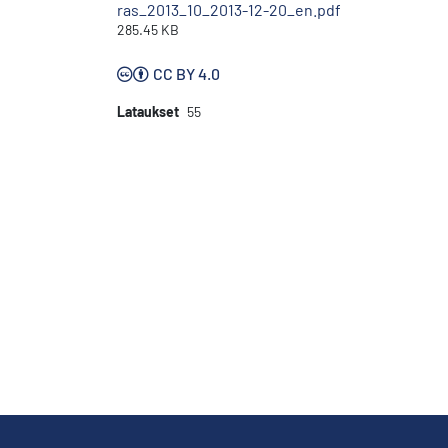
ras_2013_10_2013-12-20_en.pdf
285.45 KB
CC BY 4.0
Lataukset
55