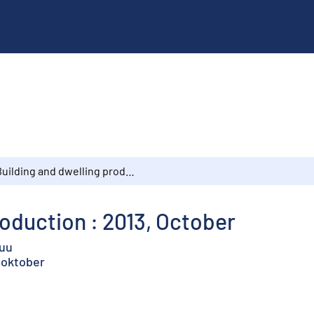
Building and dwelling production : 2013, October
roduction : 2013, October
kuu
 oktober