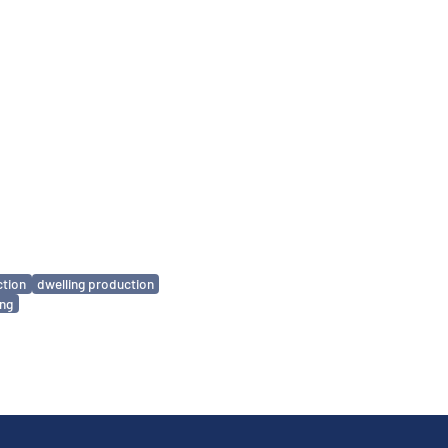
ction
dwelling production
ing