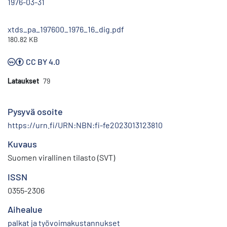
1976-03-31
xtds_pa_197600_1976_16_dig.pdf
180.82 KB
CC BY 4.0
Lataukset
79
Pysyvä osoite
https://urn.fi/URN:NBN:fi-fe2023013123810
Kuvaus
Suomen virallinen tilasto (SVT)
ISSN
0355-2306
Aihealue
palkat ja työvoimakustannukset