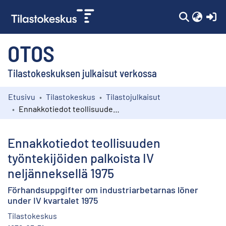
(c
OTOS
Tilastokeskuksen julkaisut verkossa
Etusivu
Tilastokeskus
Tilastojulkaisut
Kokoelmat
Ennakkotiedot teollisuuden työntekijöiden palkoista IV neljänneksellä 1975
Selaa
Ennakkotiedot teollisuuden
työntekijöiden palkoista IV
neljänneksellä 1975
Förhandsuppgifter om industriarbetarnas löner
under IV kvartalet 1975
Tilastokeskus