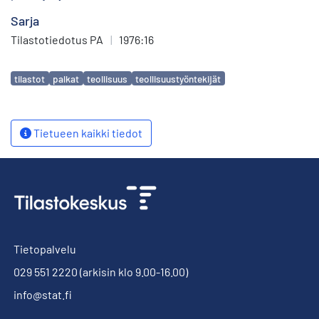
Sarja
Tilastotiedotus PA
|
1976:16
Avainsanat
tilastot
palkat
teollisuus
teollisuustyöntekijät
Tietueen kaikki tiedot
Tietopalvelu
029 551 2220
(arkisin klo 9.00-16.00)
info@stat.fi