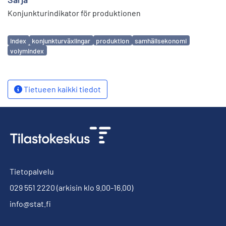
Konjunkturindikator för produktionen
Avainsanat
index
konjunkturväxlingar
produktion
samhällsekonomi
volymindex
Tietueen kaikki tiedot
Tietopalvelu
029 551 2220
(arkisin klo 9.00-16.00)
info@stat.fi