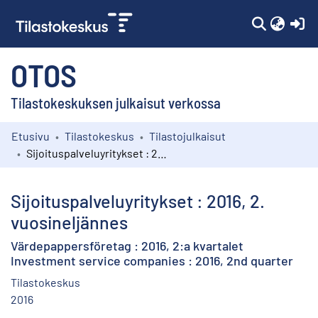
(c
OTOS
Tilastokeskuksen julkaisut verkossa
Etusivu
Tilastokeskus
Tilastojulkaisut
Kokoelmat
Sijoituspalveluyritykset : 2016, 2. vuosineljännes
Selaa
Sijoituspalveluyritykset : 2016, 2.
vuosineljännes
Värdepappersföretag : 2016, 2:a kvartalet
Investment service companies : 2016, 2nd quarter
Tilastokeskus
2016