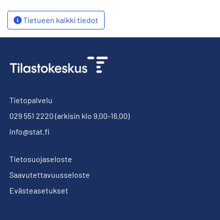
Tietueen kaikki tiedot
Tietopalvelu
029 551 2220
(arkisin klo 9.00-16.00)
info@stat.fi
Tietosuojaseloste
Saavutettavuusseloste
Evästeasetukset