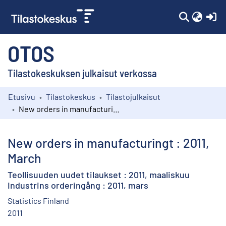
(c
OTOS
Tilastokeskuksen julkaisut verkossa
Etusivu
Tilastokeskus
Tilastojulkaisut
Kokoelmat
New orders in manufacturingt : 2011, March
Selaa
New orders in manufacturingt : 2011,
March
Teollisuuden uudet tilaukset : 2011, maaliskuu
Industrins orderingång : 2011, mars
Statistics Finland
2011