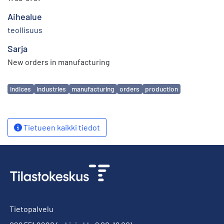
Aihealue
teollisuus
Sarja
New orders in manufacturing
Avainsanat
indices
industries
manufacturing
orders
production
Tietueen kaikki tiedot
Tietopalvelu