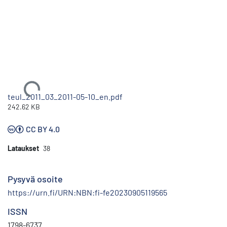
Ladataan...
teul_2011_03_2011-05-10_en.pdf
242.62 KB
CC BY 4.0
Lataukset
38
Pysyvä osoite
https://urn.fi/URN:NBN:fi-fe20230905119565
ISSN
1798-6737